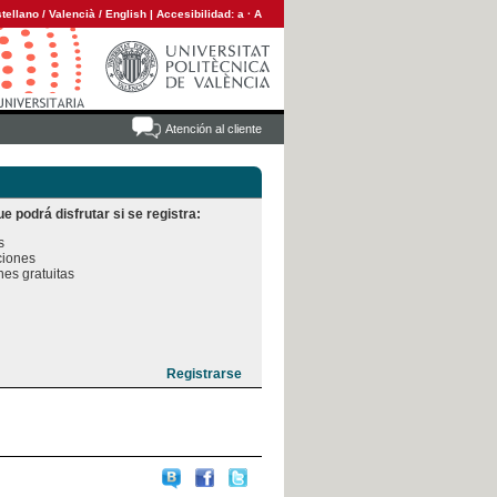
tellano
/
Valencià
/
English
|
Accesibilidad:
a
·
A
Atención al cliente
e podrá disfrutar si se registra:


iones

es gratuitas
