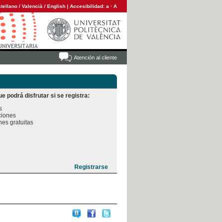
tellano
/
Valencià
/
English
|
Accesibilidad:
a
·
A
Atención al cliente
e podrá disfrutar si se registra:


iones

es gratuitas
