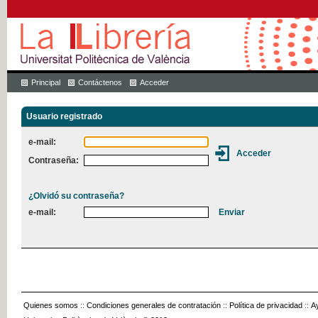
Principal
Contáctenos
Acceder
Usuario registrado
e-mail:
Contraseña:
¿Olvidó su contraseña?
e-mail:
Quienes somos
::
Condiciones generales de contratación
::
Política de privacidad
::
A