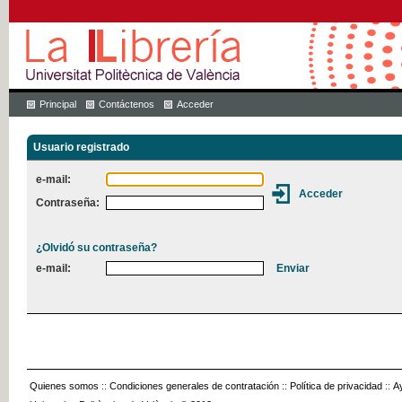
Principal
Contáctenos
Acceder
Usuario registrado
e-mail:
Contraseña:
¿Olvidó su contraseña?
e-mail:
Quienes somos
::
Condiciones generales de contratación
::
Política de privacidad
::
A