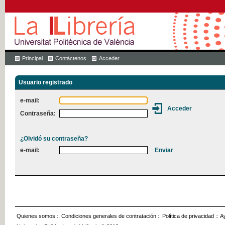
Principal
Contáctenos
Acceder
Usuario registrado
e-mail:
Contraseña:
¿Olvidó su contraseña?
e-mail:
Quienes somos
::
Condiciones generales de contratación
::
Política de privacidad
::
A