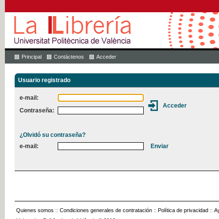
Principal
Contáctenos
Acceder
Usuario registrado
e-mail:
Contraseña:
¿Olvidó su contraseña?
e-mail:
Quienes somos
::
Condiciones generales de contratación
::
Política de privacidad
::
A