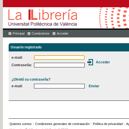
Principal
Contáctenos
Acceder
Usuario registrado
e-mail:
Contraseña:
¿Olvidó su contraseña?
e-mail:
Quienes somos
::
Condiciones generales de contratación
::
Política de privacidad
::
A