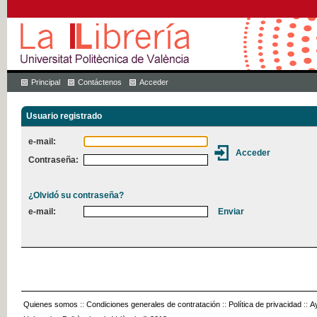
Principal
Contáctenos
Acceder
Usuario registrado
e-mail:
Contraseña:
¿Olvidó su contraseña?
e-mail:
Quienes somos
::
Condiciones generales de contratación
::
Política de privacidad
::
A