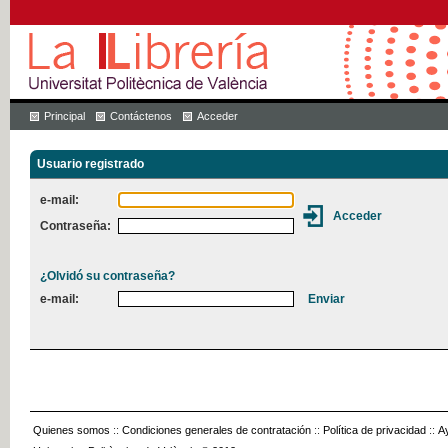
Principal
Contáctenos
Acceder
Usuario registrado
e-mail:
Contraseña:
¿Olvidó su contraseña?
e-mail:
Quienes somos
::
Condiciones generales de contratación
::
Política de privacidad
::
A