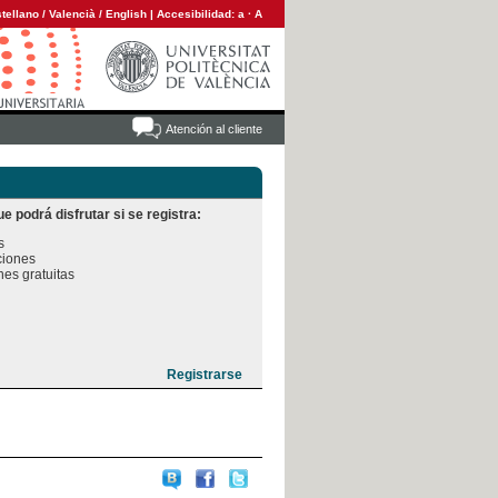
tellano
/
Valencià
/
English
|
Accesibilidad:
a
·
A
Atención al cliente
e podrá disfrutar si se registra:


iones

es gratuitas
