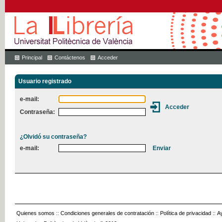
Principal
Contáctenos
Acceder
Usuario registrado
e-mail:
Contraseña:
¿Olvidó su contraseña?
e-mail:
Quienes somos
::
Condiciones generales de contratación
::
Política de privacidad
::
A