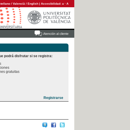
tellano
/
Valencià
/
English
|
Accesibilidad:
a
·
A
Atención al cliente
e podrá disfrutar si se registra:


iones

es gratuitas
