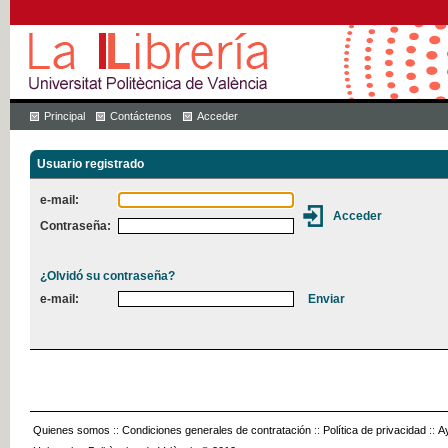
Principal
Contáctenos
Acceder
Usuario registrado
e-mail:
Contraseña:
¿Olvidó su contraseña?
e-mail:
Quienes somos
::
Condiciones generales de contratación
::
Política de privacidad
::
A