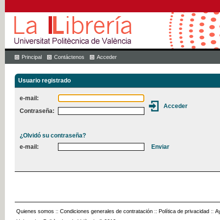
Principal
Contáctenos
Acceder
Usuario registrado
e-mail:
Contraseña:
¿Olvidó su contraseña?
e-mail:
Quienes somos
::
Condiciones generales de contratación
::
Política de privacidad
::
A