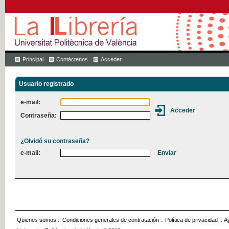
Principal
Contáctenos
Acceder
Usuario registrado
e-mail:
Contraseña:
¿Olvidó su contraseña?
e-mail:
Quienes somos
::
Condiciones generales de contratación
::
Política de privacidad
::
A