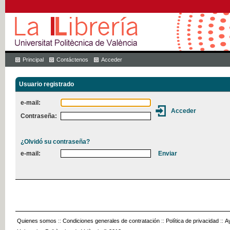
Principal
Contáctenos
Acceder
Usuario registrado
e-mail:
Contraseña:
¿Olvidó su contraseña?
e-mail:
Quienes somos
::
Condiciones generales de contratación
::
Política de privacidad
::
A