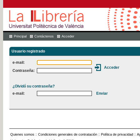
Principal
Contáctenos
Acceder
Usuario registrado
e-mail:
Contraseña:
¿Olvidó su contraseña?
e-mail:
Quienes somos
::
Condiciones generales de contratación
::
Política de privacidad
::
A