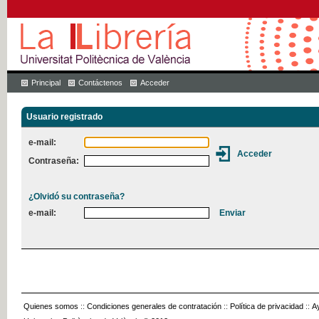
Principal
Contáctenos
Acceder
Usuario registrado
e-mail:
Contraseña:
¿Olvidó su contraseña?
e-mail:
Quienes somos
::
Condiciones generales de contratación
::
Política de privacidad
::
A