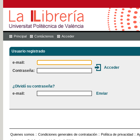
Principal
Contáctenos
Acceder
Usuario registrado
e-mail:
Contraseña:
¿Olvidó su contraseña?
e-mail:
Quienes somos
::
Condiciones generales de contratación
::
Política de privacidad
::
A