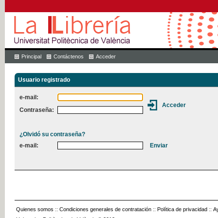
Principal
Contáctenos
Acceder
Usuario registrado
e-mail:
Contraseña:
¿Olvidó su contraseña?
e-mail:
Quienes somos
::
Condiciones generales de contratación
::
Política de privacidad
::
A