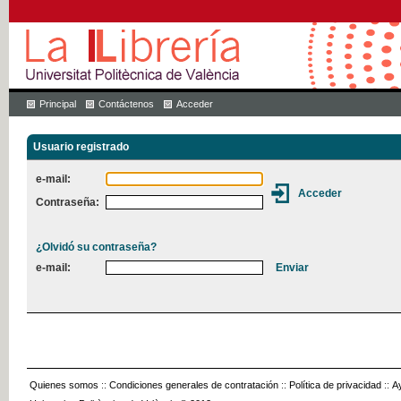
Principal
Contáctenos
Acceder
Usuario registrado
e-mail:
Contraseña:
¿Olvidó su contraseña?
e-mail:
Quienes somos
::
Condiciones generales de contratación
::
Política de privacidad
::
A