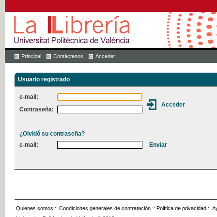
Principal
Contáctenos
Acceder
Usuario registrado
e-mail:
Contraseña:
¿Olvidó su contraseña?
e-mail:
Quienes somos
::
Condiciones generales de contratación
::
Política de privacidad
::
A