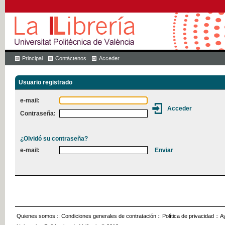
Principal
Contáctenos
Acceder
Usuario registrado
e-mail:
Contraseña:
¿Olvidó su contraseña?
e-mail:
Quienes somos
::
Condiciones generales de contratación
::
Política de privacidad
::
A