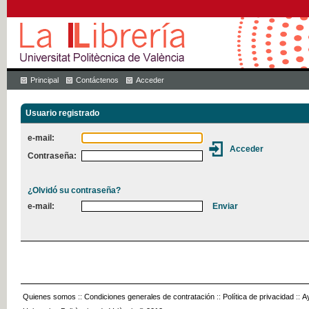
Principal
Contáctenos
Acceder
Usuario registrado
e-mail:
Contraseña:
¿Olvidó su contraseña?
e-mail:
Quienes somos
::
Condiciones generales de contratación
::
Política de privacidad
::
A