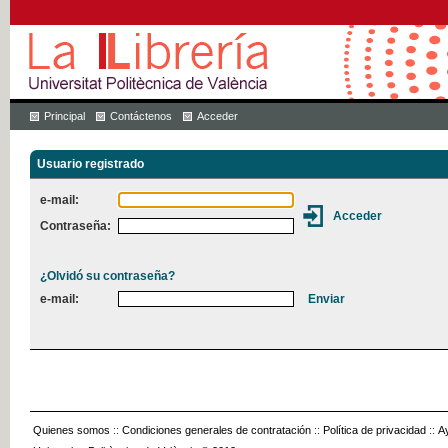
Principal
Contáctenos
Acceder
Usuario registrado
e-mail:
Contraseña:
¿Olvidó su contraseña?
e-mail:
Quienes somos
::
Condiciones generales de contratación
::
Política de privacidad
::
A