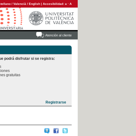
tellano
/
Valencià
/
English
|
Accesibilidad:
a
·
A
Atención al cliente
e podrá disfrutar si se registra:


iones

es gratuitas
