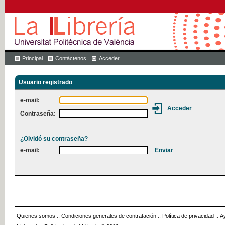
Principal
Contáctenos
Acceder
Usuario registrado
e-mail:
Contraseña:
¿Olvidó su contraseña?
e-mail:
Quienes somos
::
Condiciones generales de contratación
::
Política de privacidad
::
A