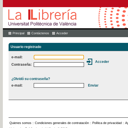
Principal
Contáctenos
Acceder
Usuario registrado
e-mail:
Contraseña:
¿Olvidó su contraseña?
e-mail:
Quienes somos
::
Condiciones generales de contratación
::
Política de privacidad
::
A