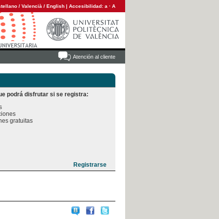
tellano
/
Valencià
/
English
|
Accesibilidad:
a
·
A
Atención al cliente
e podrá disfrutar si se registra:


iones

es gratuitas
