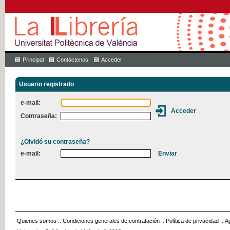
Principal
Contáctenos
Acceder
Usuario registrado
e-mail:
Contraseña:
¿Olvidó su contraseña?
e-mail:
Quienes somos
::
Condiciones generales de contratación
::
Política de privacidad
::
A