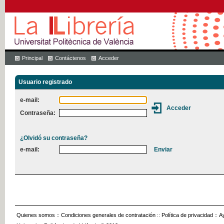
Principal
Contáctenos
Acceder
Usuario registrado
e-mail:
Contraseña:
¿Olvidó su contraseña?
e-mail:
Quienes somos
::
Condiciones generales de contratación
::
Política de privacidad
::
A