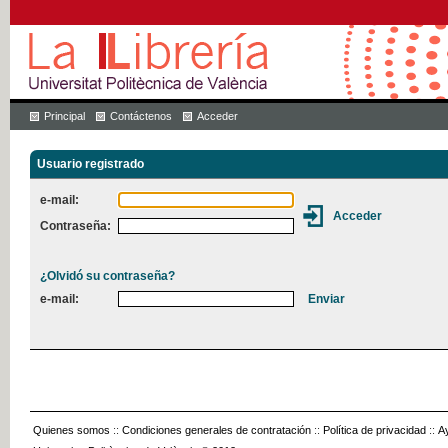
Principal
Contáctenos
Acceder
Usuario registrado
e-mail:
Contraseña:
¿Olvidó su contraseña?
e-mail:
Quienes somos
::
Condiciones generales de contratación
::
Política de privacidad
::
A