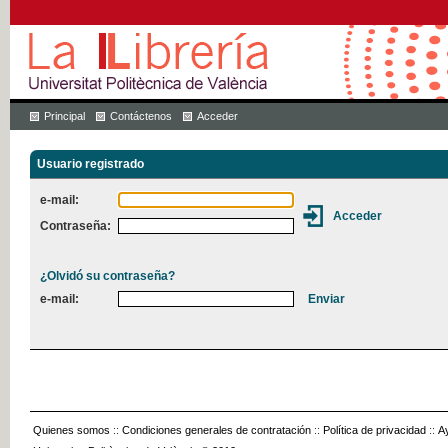
Principal
Contáctenos
Acceder
Usuario registrado
e-mail:
Contraseña:
¿Olvidó su contraseña?
e-mail:
Quienes somos
::
Condiciones generales de contratación
::
Política de privacidad
::
A