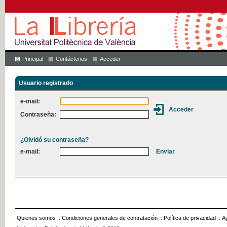
Principal
Contáctenos
Acceder
Usuario registrado
e-mail:
Contraseña:
¿Olvidó su contraseña?
e-mail:
Quienes somos
::
Condiciones generales de contratación
::
Política de privacidad
::
A