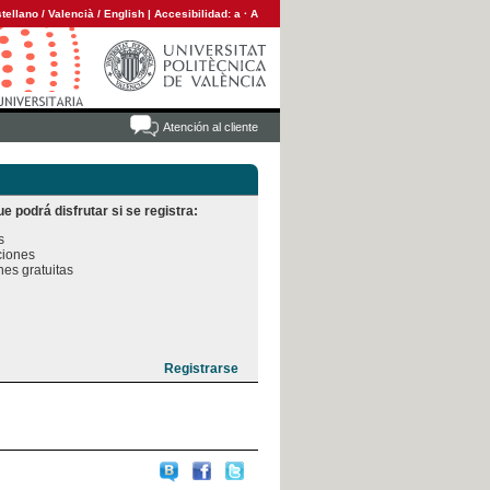
tellano
/
Valencià
/
English
|
Accesibilidad:
a
·
A
Atención al cliente
e podrá disfrutar si se registra:


iones

es gratuitas
