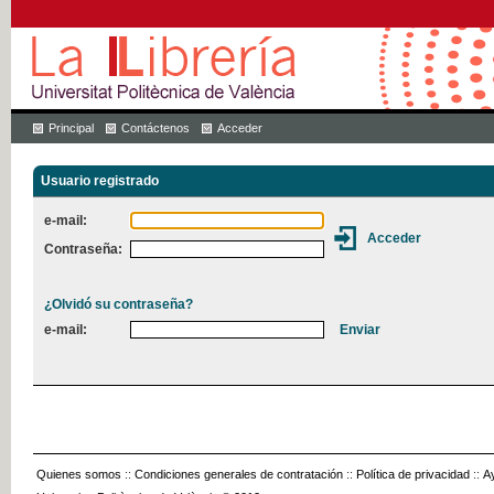
Principal
Contáctenos
Acceder
Usuario registrado
e-mail:
Contraseña:
¿Olvidó su contraseña?
e-mail:
Quienes somos
::
Condiciones generales de contratación
::
Política de privacidad
::
A