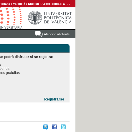
tellano
/
Valencià
/
English
|
Accesibilidad:
a
·
A
Atención al cliente
e podrá disfrutar si se registra:


iones

es gratuitas
