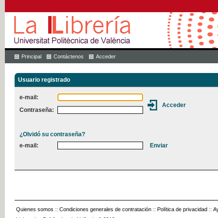
Principal
Contáctenos
Acceder
Usuario registrado
e-mail:
Contraseña:
¿Olvidó su contraseña?
e-mail:
Quienes somos
::
Condiciones generales de contratación
::
Política de privacidad
::
A