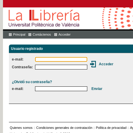
Principal
Contáctenos
Acceder
Usuario registrado
e-mail:
Contraseña:
¿Olvidó su contraseña?
e-mail:
Quienes somos
::
Condiciones generales de contratación
::
Política de privacidad
::
A