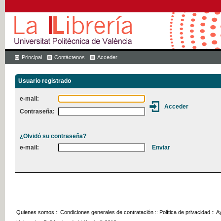
Principal
Contáctenos
Acceder
Usuario registrado
e-mail:
Contraseña:
¿Olvidó su contraseña?
e-mail:
Quienes somos
::
Condiciones generales de contratación
::
Política de privacidad
::
A