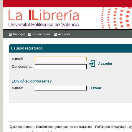
Principal
Contáctenos
Acceder
Usuario registrado
e-mail:
Contraseña:
¿Olvidó su contraseña?
e-mail:
Quienes somos
::
Condiciones generales de contratación
::
Política de privacidad
::
A