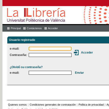
Principal
Contáctenos
Acceder
Usuario registrado
e-mail:
Contraseña:
¿Olvidó su contraseña?
e-mail:
Quienes somos
::
Condiciones generales de contratación
::
Política de privacidad
::
A