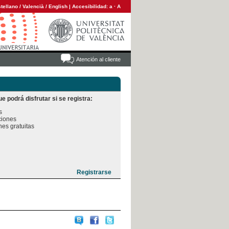
tellano
/
Valencià
/
English
|
Accesibilidad:
a
·
A
Atención al cliente
e podrá disfrutar si se registra:


iones

es gratuitas
