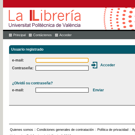
Principal
Contáctenos
Acceder
Usuario registrado
e-mail:
Contraseña:
¿Olvidó su contraseña?
e-mail:
Quienes somos
::
Condiciones generales de contratación
::
Política de privacidad
::
A