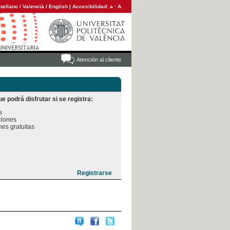
tellano
/
Valencià
/
English
|
Accesibilidad:
a
·
A
Atención al cliente
e podrá disfrutar si se registra:


iones

es gratuitas
