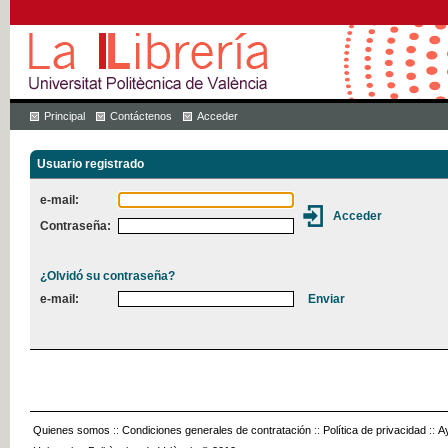
Principal
Contáctenos
Acceder
Usuario registrado
e-mail:
Contraseña:
¿Olvidó su contraseña?
e-mail:
Quienes somos
::
Condiciones generales de contratación
::
Política de privacidad
::
A