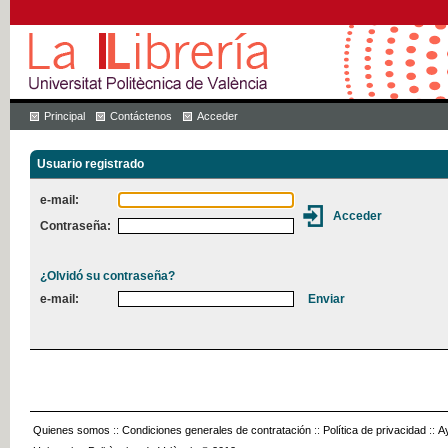
Principal
Contáctenos
Acceder
Usuario registrado
e-mail:
Contraseña:
¿Olvidó su contraseña?
e-mail:
Quienes somos
::
Condiciones generales de contratación
::
Política de privacidad
::
A