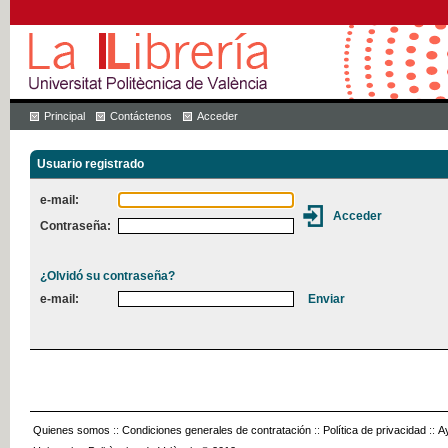
Principal
Contáctenos
Acceder
Usuario registrado
e-mail:
Contraseña:
¿Olvidó su contraseña?
e-mail:
Quienes somos
::
Condiciones generales de contratación
::
Política de privacidad
::
A