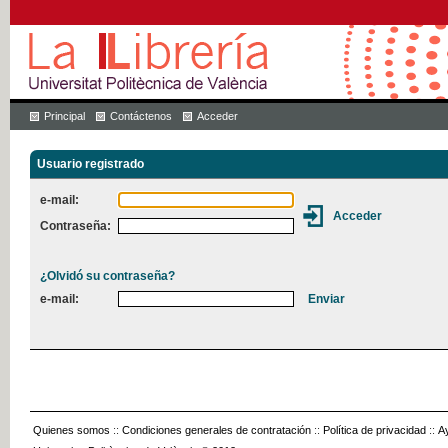
Principal
Contáctenos
Acceder
Usuario registrado
e-mail:
Contraseña:
¿Olvidó su contraseña?
e-mail:
Quienes somos
::
Condiciones generales de contratación
::
Política de privacidad
::
A