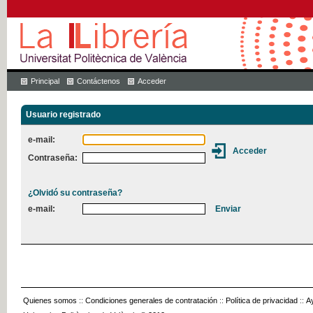
Principal
Contáctenos
Acceder
Usuario registrado
e-mail:
Contraseña:
¿Olvidó su contraseña?
e-mail:
Quienes somos
::
Condiciones generales de contratación
::
Política de privacidad
::
A